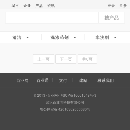
城市
企业
产品
资讯
登录
注册
搜产品
清洁
洗涤药剂
水洗剂
上一页
下一页
共0页
百业网
百业通
支付
建站
联系我们
© 2013 -百业网- 鄂ICP备16001549号-3
武汉百业网科技有限公司
鄂公网安备 42010302000686号