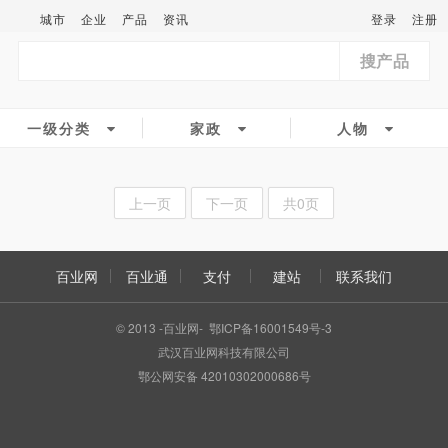
城市
企业
产品
资讯
登录
注册
搜产品
一级分类
家政
人物
上一页
下一页
共0页
百业网
百业通
支付
建站
联系我们
© 2013 -百业网- 鄂ICP备16001549号-3
武汉百业网科技有限公司
鄂公网安备 42010302000686号