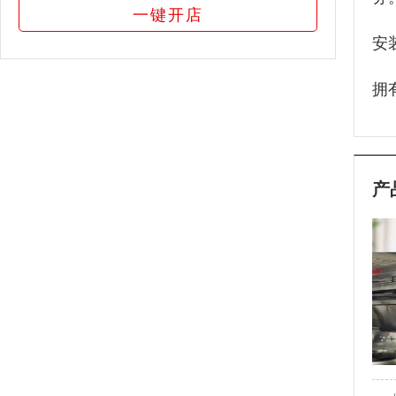
一键开店
安
拥
产