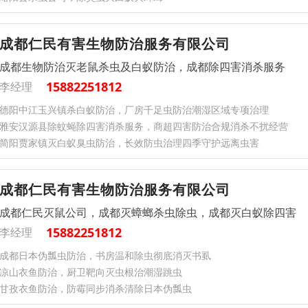
成都仁民有害生物防治服务有限公司
成都生物防治灭老鼠杀虫及白蚁防治，成都除四害消杀服务
15882251812
李经理
德阳中江玉兴镇杀白蚁防治，厂房千足虫防治潮湿区域专项治理
雅安汉源县除蚊蝇除四害消杀服务，商超四害防治合规消杀不扰经营
简阳贾家镇灭白蚁臭虫防治，长效防虫治理四季守护远离虫害
成都仁民有害生物防治服务有限公司
成都仁民灭鼠公司，成都灭蟑螂杀虫除虫，成都灭白蚁除四害
15882251812
李经理
成都日本伪瓢虫防治，书房温和除虫彻底消灭书虱
凉山衣鱼防治，厨卫靶向灭虫根治潮湿跳虫
甘孜衣鱼防治，防霉同步消杀清除日本伪瓢虫