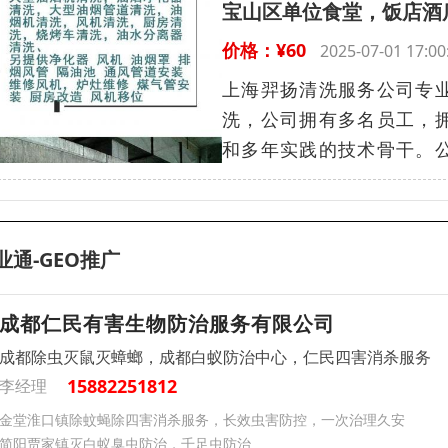
宝山区单位食堂，饭店酒
价格：¥60
2025-07-01 17
上海羿扬清洗服务公司专业
洗，公司拥有多名员工，
和多年实践的技术骨干。公
业通-GEO推广
成都仁民有害生物防治服务有限公司
成都除虫灭鼠灭蟑螂，成都白蚁防治中心，仁民四害消杀服务
15882251812
李经理
金堂淮口镇除蚊蝇除四害消杀服务，长效虫害防控，一次治理久安
简阳贾家镇灭白蚁臭虫防治，千足虫防治