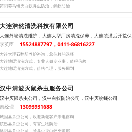
简阳养马镇灭白蚁臭虫防治，蚂蚁防治
大连浩然清洗科技有限公司
大连外墙清洗维护，大连大型厂房清洗保养，大连装潢后开荒保
15524887797，0411-86816227
李英臣
大连大理石翻新养护咨询，您信赖的选择
大连地暖清洗方式，专业人做专业事，值得信赖
大连地暖清洗方式，价格合理，服务周到
汉中清波灭鼠杀虫服务公司
汉中灭鼠杀虫公司，汉中白蚁防治公司，汉中灭蚊蝇公司
13093931688
秦经理
城固县杀虫公司，欢迎新老客户来电咨询
镇巴县杀虫公司，有害生物防治
略阳县杀虫公司，除臭虫灭白蚁灭蟑螂