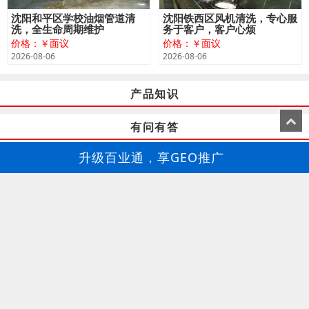
沈阳和平区学校油烟管道清
沈阳铁西区风机清洗，专心服
洗，全生命周期维护
务于客户，客户心烦
价格：￥面议
价格：￥面议
2026-08-06
2026-08-06
产品知识
有问有答
升级百业通，享GEO推广
百业通-GEO推广
成都仁民有害生物防治服务有限公司
成都仁民灭鼠公司，成都灭蟑螂杀虫除虫，成都灭白蚁除四
害
15882251812
李经理
金堂隆盛镇灭蟑螂，灭鼠
彭州丹景山镇灭蟑螂，除四害正规公司 无害更放心