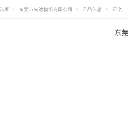
洁家
>
东莞市先达物流有限公司
>
产品信息
>
正文
东莞