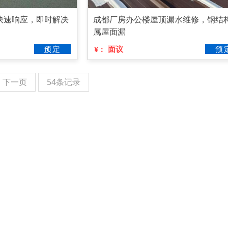
快速响应，即时解决
成都厂房办公楼屋顶漏水维修，钢结
属屋面漏
预定
面议
预
¥：
下一页
54条记录