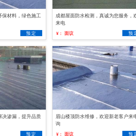
环保材料，绿色施工
成都屋面防水检测，真诚为您服务，
来电
预定
面议
预
¥：
解决渗漏，提升品质
眉山楼顶防水维修，欢迎新老客户来
询
预定
面议
预
¥：