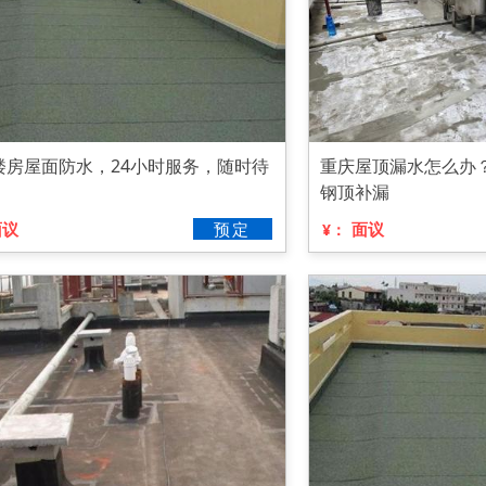
楼房屋面防水，24小时服务，随时待
重庆屋顶漏水怎么办
钢顶补漏
面议
预定
面议
¥：