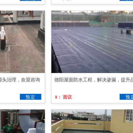
源头治理，欢迎咨询
德阳屋面防水工程，解决渗漏，提升
预定
面议
预
¥：