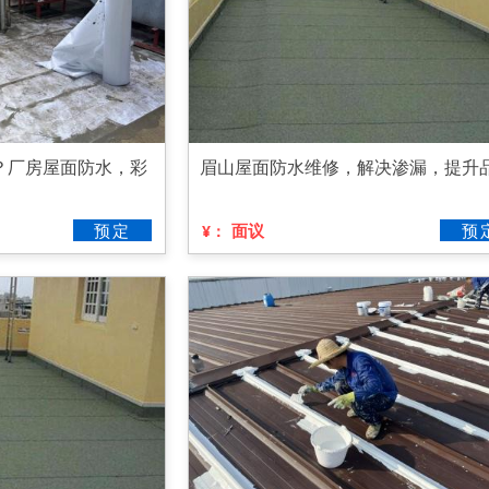
？厂房屋面防水，彩
眉山屋面防水维修，解决渗漏，提升
预定
面议
预
¥：