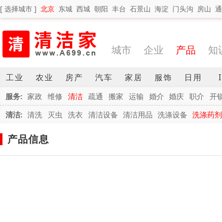
[ 选择城市 ]
北京
东城
西城
朝阳
丰台
石景山
海淀
门头沟
房山
通
城市
企业
产品
知
工业
农业
房产
汽车
家居
服饰
日用
服务:
家政
维修
清洁
疏通
搬家
运输
婚介
婚庆
职介
开
清洁:
清洗
灭虫
洗衣
清洁设备
清洁用品
洗涤设备
洗涤药剂
产品信息