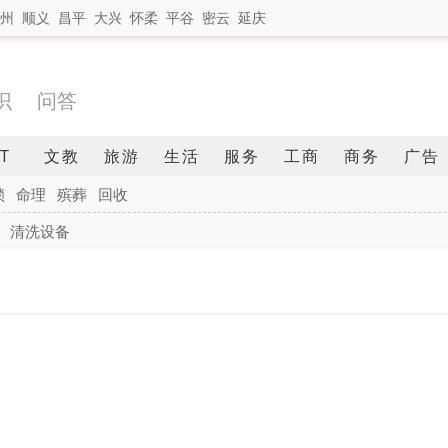
州
顺义
昌平
大兴
怀柔
平谷
密云
延庆
识
问答
IT
文教
旅游
生活
服务
工商
商务
广告
锁
命理
殡葬
回收
清洗设备