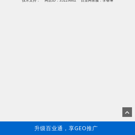
技术支持： 网店ID：35229862 百业网客服：李春琳
升级百业通，享GEO推广