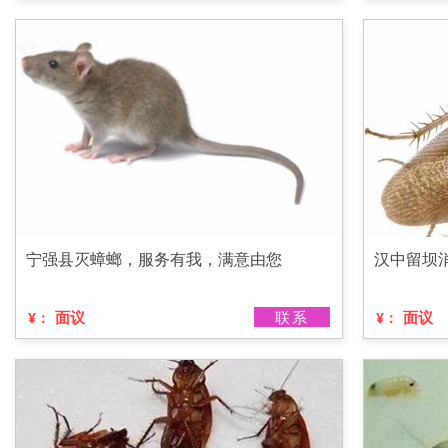
宁强县灭蟑螂，服务有我，满意由您
汉中留坝
面议
联系
面议
¥：
¥：