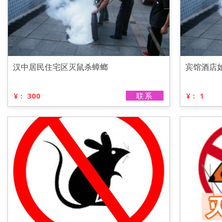
汉中居民住宅区灭鼠杀蟑螂
宾馆酒店
300
联系
1
¥：
¥：