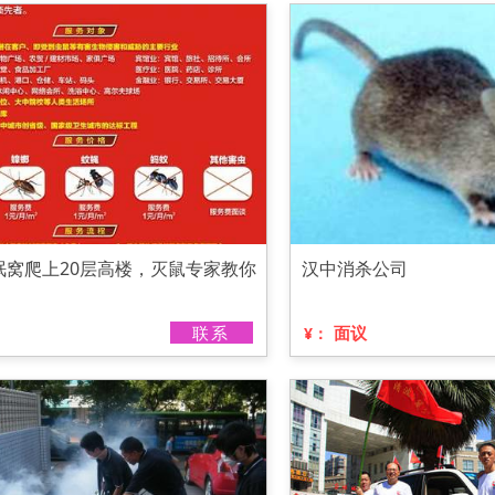
眠窝爬上20层高楼，灭鼠专家教你
汉中消杀公司
联系
面议
¥：