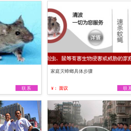
家庭灭蟑螂具体步骤
联系
面议
联
¥：