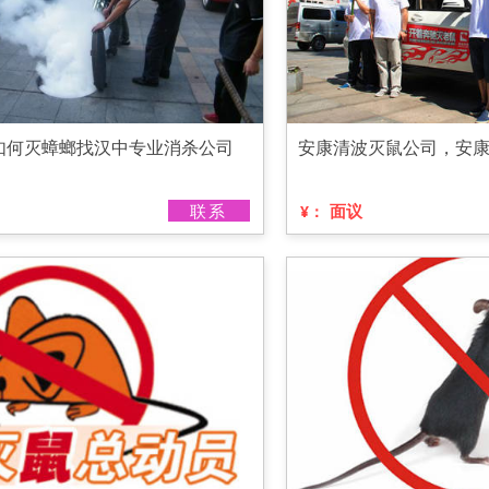
如何灭蟑螂找汉中专业消杀公司
安康清波灭鼠公司，安
联系
面议
¥：