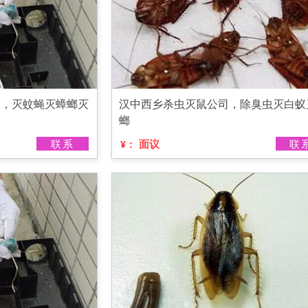
司，灭蚊蝇灭蟑螂灭
汉中西乡杀虫灭鼠公司，除臭虫灭白蚁
螂
联系
面议
联
¥：