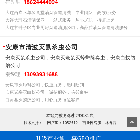
18624444094
崔先生
大连西岗区单位食堂油烟管道清洗，专业团队，高/效服务
大连大理石清洁保养，一站式服务，尽心尽职，持证上岗
大连甘井子区专业厨房烟道清洗公司，高品质油烟管道清洗服务
安康市清波灭鼠杀虫公司
安康灭鼠杀虫公司，安康灭老鼠灭蟑螂除臭虫，安康白蚁防
治公司
13093931688
秦经理
安康市灭蟑螂公司，快速服务，随叫随到
安康岚皋灭白蚁公司，诚信服务，信誉良好
白河县灭蚂蚁公司，用心服务每位客户
本站共被浏览过 293084 次
技术支持： 网店ID：1052610 百业网客服：林睿君
升级百业通，享GEO推广