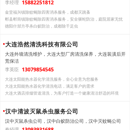
15882251812
李经理
金堂福兴镇除蚊蝇除四害消杀服务，成都灭跳蚤
郫县郫筒镇除蚊蝇除四害消杀服务，安全驱蛇防治，庭院居家无忧
德阳什邡方亭杀白蚁防治，成都除千足虫
大连浩然清洗科技有限公司
大连外墙清洗维护，大连大型厂房清洗保养，大连装潢后开
荒保洁
13079854545
李英臣
大连太阳能热水器化学清洗服务，全心全意为您服务
大连太阳能热水器化学清洗电话，满足客户的需求
大连大酒店排烟管道清洗，为客户打造一个健康清洁舒适的环境
汉中清波灭鼠杀虫服务公司
汉中灭鼠杀虫公司，汉中白蚁防治公司，汉中灭蚊蝇公司
13093931688
秦经理