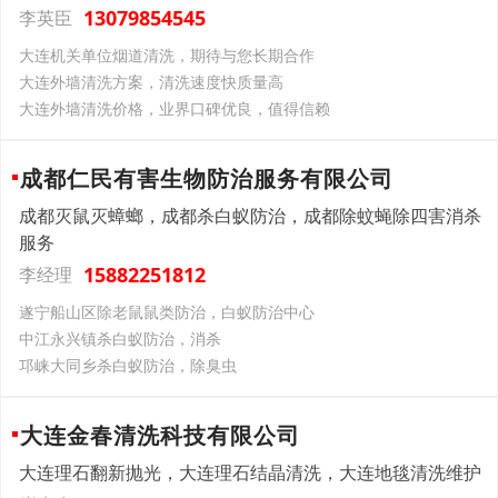
13079854545
李英臣
大连机关单位烟道清洗，期待与您长期合作
大连外墙清洗方案，清洗速度快质量高
大连外墙清洗价格，业界口碑优良，值得信赖
成都仁民有害生物防治服务有限公司
成都灭鼠灭蟑螂，成都杀白蚁防治，成都除蚊蝇除四害消杀
服务
15882251812
李经理
遂宁船山区除老鼠鼠类防治，白蚁防治中心
中江永兴镇杀白蚁防治，消杀
邛崃大同乡杀白蚁防治，除臭虫
大连金春清洗科技有限公司
大连理石翻新抛光，大连理石结晶清洗，大连地毯清洗维护