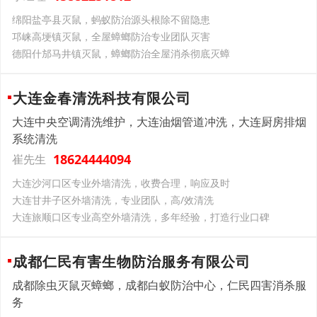
绵阳盐亭县灭鼠，蚂蚁防治源头根除不留隐患
邛崃高埂镇灭鼠，全屋蟑螂防治专业团队灭害
德阳什邡马井镇灭鼠，蟑螂防治全屋消杀彻底灭蟑
大连金春清洗科技有限公司
大连中央空调清洗维护，大连油烟管道冲洗，大连厨房排烟
系统清洗
18624444094
崔先生
大连沙河口区专业外墙清洗，收费合理，响应及时
大连甘井子区外墙清洗，专业团队，高/效清洗
大连旅顺口区专业高空外墙清洗，多年经验，打造行业口碑
成都仁民有害生物防治服务有限公司
成都除虫灭鼠灭蟑螂，成都白蚁防治中心，仁民四害消杀服
务