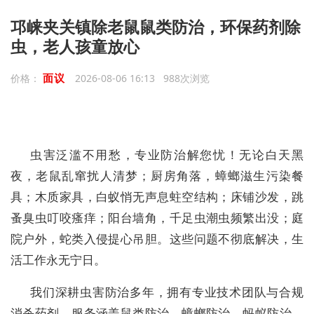
邛崃夹关镇除老鼠鼠类防治，环保药剂除
虫，老人孩童放心
面议
价格：
2026-08-06 16:13 988次浏览
虫害泛滥不用愁，专业防治解您忧！无论白天黑
夜，老鼠乱窜扰人清梦；厨房角落，蟑螂滋生污染餐
具；木质家具，白蚁悄无声息蛀空结构；床铺沙发，跳
蚤臭虫叮咬瘙痒；阳台墙角，千足虫潮虫频繁出没；庭
院户外，蛇类入侵提心吊胆。这些问题不彻底解决，生
活工作永无宁日。
我们深耕虫害防治多年，拥有专业技术团队与合规
消杀药剂，服务涵盖鼠类防治、蟑螂防治、蚂蚁防治、