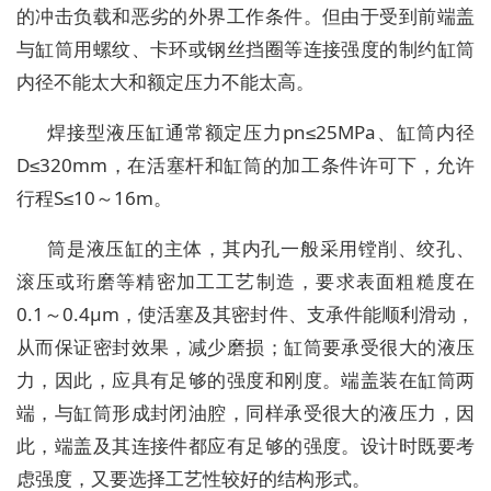
的冲击负载和恶劣的外界工作条件。但由于受到前端盖
与缸筒用螺纹、卡环或钢丝挡圈等连接强度的制约缸筒
内径不能太大和额定压力不能太高。
焊接型液压缸通常额定压力pn≤25MPa、缸筒内径
D≤320mm，在活塞杆和缸筒的加工条件许可下，允许
行程S≤10～16m。
筒是液压缸的主体，其内孔一般采用镗削、绞孔、
滚压或珩磨等精密加工工艺制造，要求表面粗糙度在
0.1～0.4μm，使活塞及其密封件、支承件能顺利滑动，
从而保证密封效果，减少磨损；缸筒要承受很大的液压
力，因此，应具有足够的强度和刚度。端盖装在缸筒两
端，与缸筒形成封闭油腔，同样承受很大的液压力，因
此，端盖及其连接件都应有足够的强度。设计时既要考
虑强度，又要选择工艺性较好的结构形式。