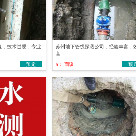
复，技术过硬，专业
苏州地下管线探测公司，经验丰富，
高
预定
面议
预
¥：