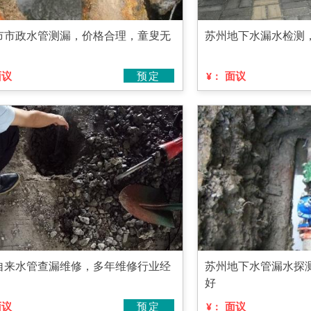
市市政水管测漏，价格合理，童叟无
苏州地下水漏水检测
面议
预定
面议
¥：
自来水管查漏维修，多年维修行业经
苏州地下水管漏水探
好
面议
预定
面议
¥：