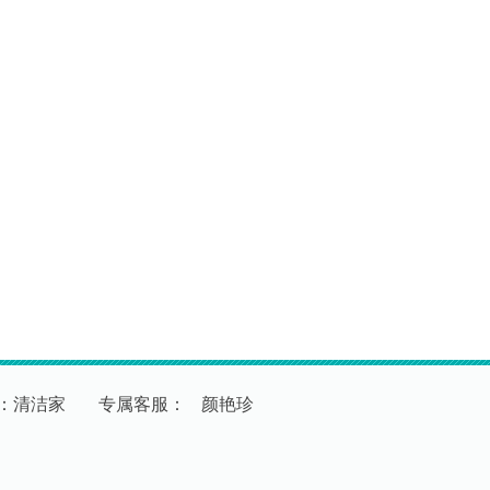
：清洁家
专
属
客
服
：
颜艳珍