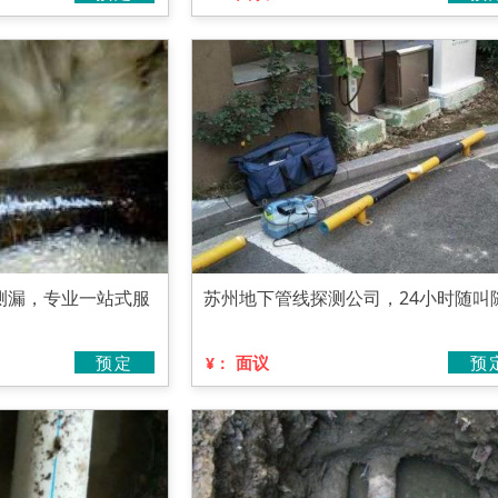
测漏，专业一站式服
苏州地下管线探测公司，24小时随叫
预定
面议
预
¥：