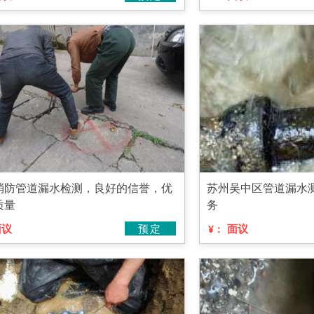
消防管道漏水检测，良好的信誉，优
苏州吴中区管道漏水
质量
务
面议
预定
面议
¥：