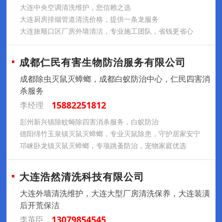
大连中央空调清洗维护，您信赖之选
大连厨房排烟管道清洗价格，提供一条龙服务
大连旅顺口区厂房外墙清洁，专业施工团队，省钱更省心
成都仁民有害生物防治服务有限公司
成都除虫灭鼠灭蟑螂，成都白蚁防治中心，仁民四害消
杀服务
15882251812
李经理
彭州新兴镇除蚊蝇除四害消杀服务，白蚁防治
德阳绵竹玉泉镇灭鼠灭蟑螂，专业灭鼠除患，守护居家安宁
邛崃卧龙镇灭鼠灭蟑螂，专项跳蚤防治，宠物家庭优选
大连浩然清洗科技有限公司
大连外墙清洗维护，大连大型厂房清洗保养，大连装潢
后开荒保洁
13079854545
李英臣