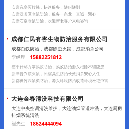
安康岚皋灭蚊蝇，快速服务，随叫随到
安康汉滨区老鼠防治，服务一条龙，真诚一颗心
安康石泉老鼠防治，欢迎新老客户来电咨询
成都仁民有害生物防治服务有限公司
成都白蚁防治，成都除虫灭鼠，成都消杀公司
15882251812
李经理
德阳什邡方亭蚂蚁防治，蚂蚁防治源头根除不留隐患
新津普兴镇灭鼠，民宿臭虫防治长效消杀安心入住
新都斑竹园鼠类防治，源头环境防治改造环境杜绝虫害
大连金春清洗科技有限公司
大连中央空调清洗维护，大连油烟管道冲洗，大连厨房
排烟系统清洗
18624444094
崔先生