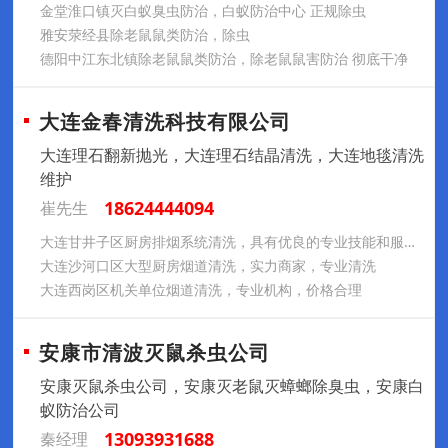
金堂淮口镇灭白蚁臭虫防治，白蚁防治中心 正规除虫
雅安荥经县除老鼠鼠类防治，除虫
德阳中江东北镇除老鼠鼠类防治，除老鼠鼠害防治 彻底干净
大连金春清洗科技有限公司
大连理石翻新抛光，大连理石结晶清洗，大连地毯清洗
维护
18624444094
崔先生
大连甘井子区厨房排烟系统清洗，具有优良的专业技能和服务意识
大连沙河口区大型厨房烟道清洗，实力商家，专业清洗
大连西岗区机关单位烟道清洗，专业机构，价格合理
安康市清波灭鼠杀虫公司
安康灭鼠杀虫公司，安康灭老鼠灭蟑螂除臭虫，安康白
蚁防治公司
13093931688
秦经理