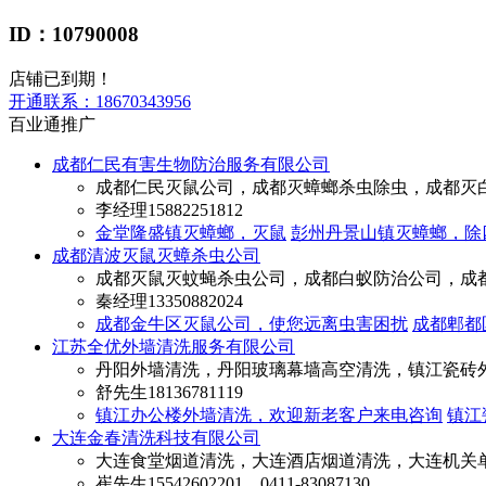
ID：10790008
店铺已到期！
开通联系：
18670343956
百业通推广
成都仁民有害生物防治服务有限公司
成都仁民灭鼠公司，成都灭蟑螂杀虫除虫，成都灭
李经理
15882251812
金堂隆盛镇灭蟑螂，灭鼠
彭州丹景山镇灭蟑螂，除
成都清波灭鼠灭蟑杀虫公司
成都灭鼠灭蚊蝇杀虫公司，成都白蚁防治公司，成
秦经理
13350882024
成都金牛区灭鼠公司，使您远离虫害困扰
成都郫都
江苏全优外墙清洗服务有限公司
丹阳外墙清洗，丹阳玻璃幕墙高空清洗，镇江瓷砖
舒先生
18136781119
镇江办公楼外墙清洗，欢迎新老客户来电咨询
镇江
大连金春清洗科技有限公司
大连食堂烟道清洗，大连酒店烟道清洗，大连机关
崔先生
15542602201，0411-83087130