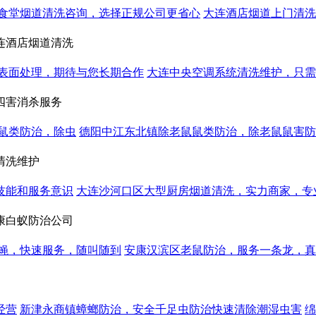
食堂烟道清洗咨询，选择正规公司更省心
大连酒店烟道上门清洗
连酒店烟道清洗
表面处理，期待与您长期合作
大连中央空调系统清洗维护，只
四害消杀服务
鼠类防治，除虫
德阳中江东北镇除老鼠鼠类防治，除老鼠鼠害防
清洗维护
技能和服务意识
大连沙河口区大型厨房烟道清洗，实力商家，专
康白蚁防治公司
蝇，快速服务，随叫随到
安康汉滨区老鼠防治，服务一条龙，真
经营
新津永商镇蟑螂防治，安全千足虫防治快速清除潮湿虫害
绵