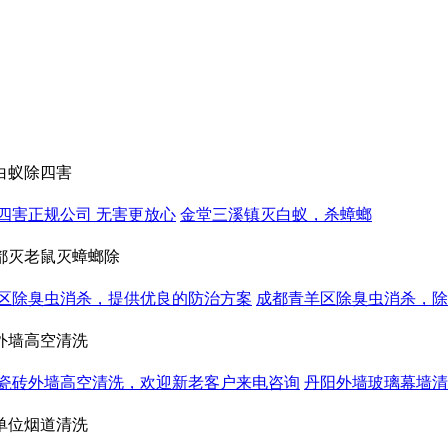
白蚁除四害
四害正规公司 无害更放心
金堂三溪镇灭白蚁，杀蟑螂
都灭老鼠灭蟑螂除
区除臭虫消杀，提供优良的防治方案
成都青羊区除臭虫消杀，除
外墙高空清洗
瓷砖外墙高空清洗，欢迎新老客户来电咨询
丹阳外墙玻璃幕墙清
单位烟道清洗