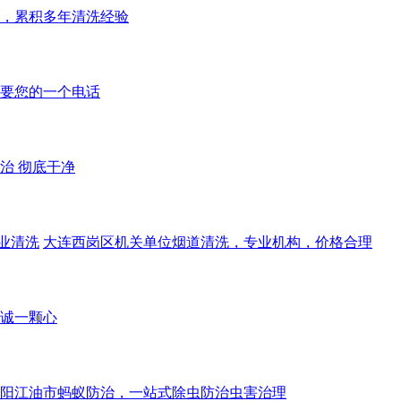
，累积多年清洗经验
需要您的一个电话
治 彻底干净
业清洗
大连西岗区机关单位烟道清洗，专业机构，价格合理
诚一颗心
阳江油市蚂蚁防治，一站式除虫防治虫害治理