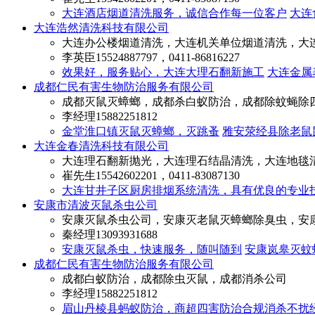
大连酒店烟道清洗服务，诚信合作每一位客户
大连
大连浩然清洗科技有限公司
大连办公楼烟道清洗，大连机关单位烟道清洗，大
李英臣
15524887797，0411-86816227
效果好，服务贴心，大连大理石翻新施工
大连金属
成都仁民有害生物防治服务有限公司
成都灭鼠灭蟑螂，成都杀白蚁防治，成都除蚊蝇除
李经理
15882251812
金堂淮口镇灭鼠灭蟑螂，灭跳蚤
雅安荥经县除老鼠
大连金春清洗科技有限公司
大连理石翻新抛光，大连理石结晶清洗，大连地毯
崔先生
15542602201，0411-83087130
大连甘井子区厨房排烟系统清洗，具有优良的专业
安康市清波灭鼠杀虫公司
安康灭鼠杀虫公司，安康灭老鼠灭蟑螂除臭虫，安
秦经理
13093931688
安康灭鼠杀虫，快速服务，随叫随到
安康岚皋灭蚊
成都仁民有害生物防治服务有限公司
成都白蚁防治，成都除虫灭鼠，成都消杀公司
李经理
15882251812
眉山丹棱县蚂蚁防治，商超四害防治合规消杀不扰