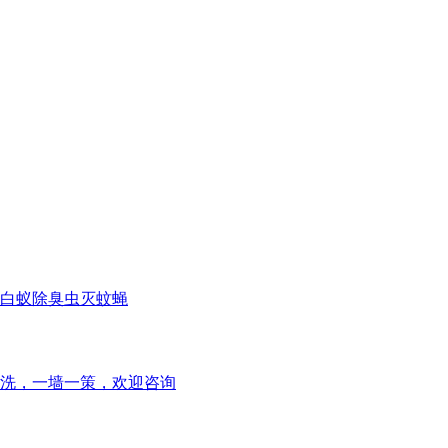
白蚁除臭虫灭蚊蝇
洗，一墙一策，欢迎咨询