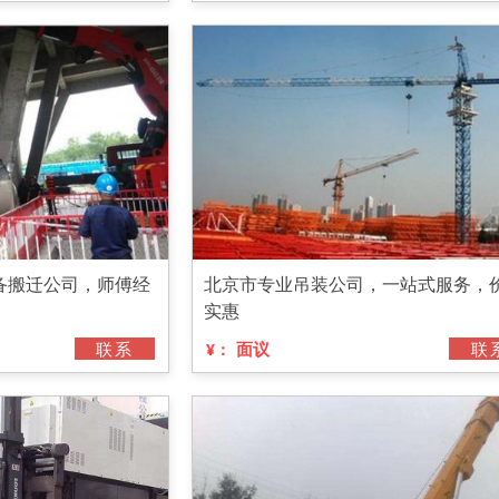
备搬迁公司，师傅经
北京市专业吊装公司，一站式服务，
实惠
联系
面议
联
¥：