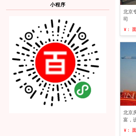
小程序
北京
司
¥：
北京
富，
¥：