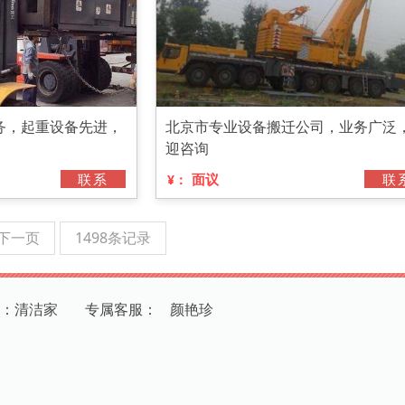
务，起重设备先进，
北京市专业设备搬迁公司，业务广泛
迎咨询
联系
面议
联
¥：
下一页
1498条记录
：清洁家
专
属
客
服
：
颜艳珍