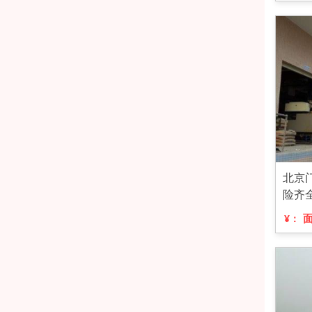
北京
险齐
¥：